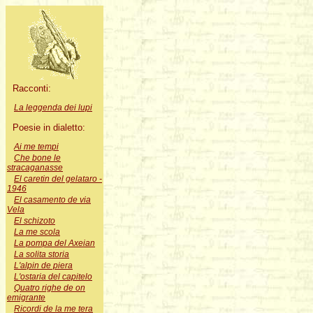
Racconti:
La leggenda dei lupi
Poesie in dialetto:
Ai me tempi
Che bone le
stracaganasse
El caretin del gelataro -
1946
El casamento de via
Vela
El schizoto
La me scola
La pompa del Axeian
La solita storia
L'alpin de piera
L'ostaria del capitelo
Quatro righe de on
emigrante
Ricordi de la me tera