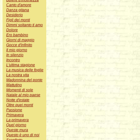
Bufere d'incertezza
Canto d'amore
Danza gitana
Desiderio
Figli dei monti
Dimmi soltanto ti amo
Dolore
Ero bambino
Giorni di maggio
Gocce d'infinito
Il mio giorno
In silenzio
Incontro
L'ultima stagione
La musica delle foglie
La nostra vita
Madonnina del ponte
Mattutino
Momenti di sole
Natale al mio paese
Notte d'estate
Oltre quei monti
Passione
Primavera
La primavera
Quel giorno
Queste mura
Questo è uno di noi